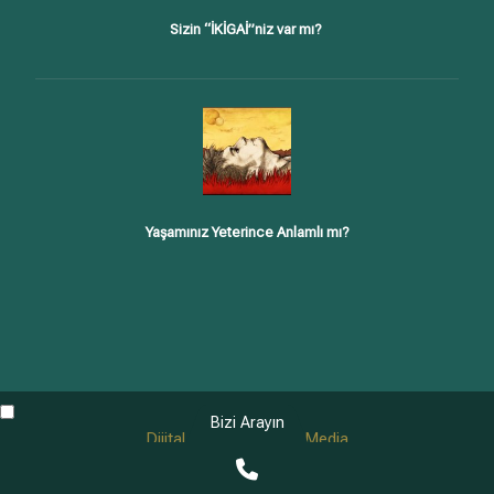
Sizin “İKİGAİ”niz var mı?
Yaşamınız Yeterince Anlamlı mı?
Bizi Arayın
Dijital Ajans Longway Media