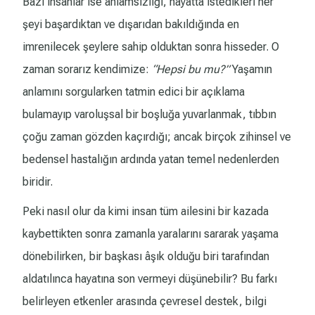
Bazı insanlar ise anlamsızlığı, hayatta istedikleri her
şeyi başardıktan ve dışarıdan bakıldığında en
imrenilecek şeylere sahip olduktan sonra hisseder. O
zaman sorarız kendimize:
“Hepsi bu mu?”
Yaşamın
anlamını sorgularken tatmin edici bir açıklama
bulamayıp varoluşsal bir boşluğa yuvarlanmak, tıbbın
çoğu zaman gözden kaçırdığı; ancak birçok zihinsel ve
bedensel hastalığın ardında yatan temel nedenlerden
biridir.
Peki nasıl olur da kimi insan tüm ailesini bir kazada
kaybettikten sonra zamanla yaralarını sararak yaşama
dönebilirken, bir başkası âşık olduğu biri tarafından
aldatılınca hayatına son vermeyi düşünebilir? Bu farkı
belirleyen etkenler arasında çevresel destek, bilgi