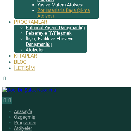
Yas ve Matem Atölyesi
Zor İnsanlarla Başa Çıkma
Atölyesi
PROGRAMLAR
Bütüncül Yaşam Danışmanlığı
Felsefeyle “İYİ”leşmek
İlişki, Evlilik ve Ebeveyn
Danışmanlığı
Atölyeler
KITAPLAR
BLOG
İLETIŞIM
Anasayfa
Özgeçmiş
Programlar
Atölyeler