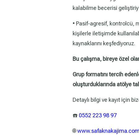
kalabilme becerisi geliştiri
• Pasif-agresif, kontrolcü,
kişilerle iletişimde kullanıla
kaynaklarını keşfediyoruz.
Bu çalışma, bireye özel olar
Grup formatını tercih edenler
oluşturduklarında atölye tal
Detaylı bilgi ve kayıt için biz
☎️
0552 223 98 97
🌐
www.safaknakajima.co