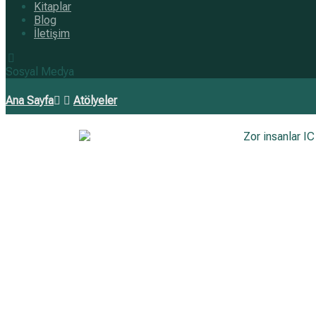
Kitaplar
Blog
İletişim
Sosyal Medya
Ana Sayfa
Atölyeler