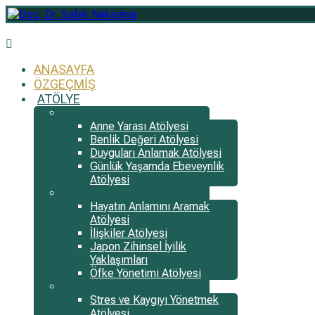
ANASAYFA
ÖZGEÇMIŞ
ATÖLYE
Anne Yarası Atölyesi
Benlik Değeri Atölyesi
Duyguları Anlamak Atölyesi
Günlük Yaşamda Ebeveynlik
Atölyesi
Hayatın Anlamını Aramak
Atölyesi
İlişkiler Atölyesi
Japon Zihinsel İyilik
Yaklaşımları
Öfke Yönetimi Atölyesi
Stres ve Kaygıyı Yönetmek
Atölyesi